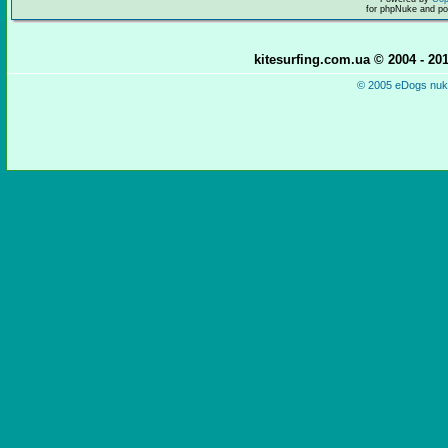
for phpNuke and p
kitesurfing.com.ua © 2004 - 2
© 2005 eDogs nuke