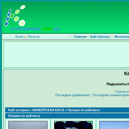
Логин
or
Регистр
•
Главная
•
Кайт Школы
•
Фотогал
К
Надышаться
Список а
Последние добавления
::
Последние комментари
Кайт истерия
>
КИНБУРСКАЯ КОСА
> Лучшие по рейтингу
Лучшие по рейтингу