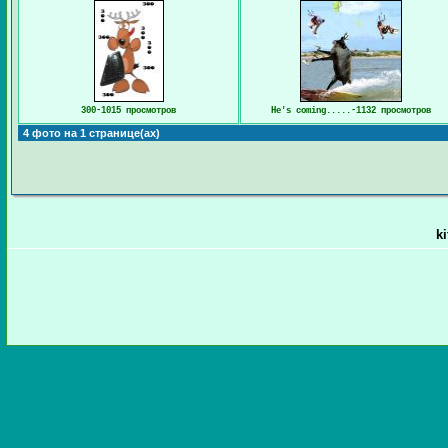
300-1015 просмотров
He's coming.....-1132 просмотров
4 фото на 1 странице(ах)
k