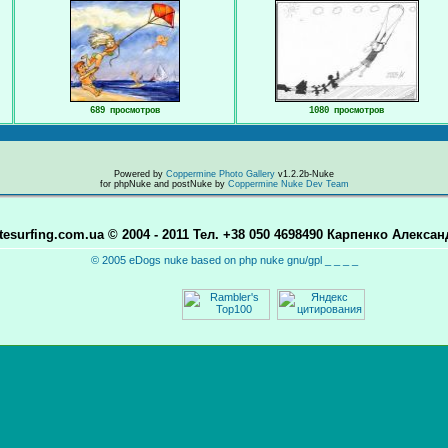
689 просмотров
1080 просмотров
Powered by
Coppermine Photo Gallery
v1.2.2b-Nuke
for phpNuke and postNuke by
Coppermine Nuke Dev Team
itesurfing.com.ua © 2004 - 2011 Тел. +38 050 4698490 Карпенко Алексан
© 2005 eDogs nuke based on php nuke gnu/gpl _ _ _ _