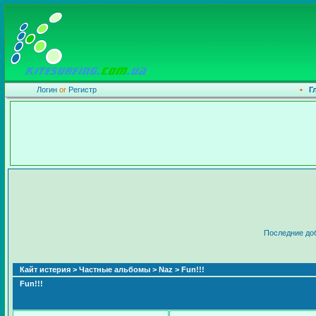
Логин
or
Регистр
•
Г
Последние до
Кайт истерия
>
Частные альбомы
>
Naz
> Fun!!!
Fun!!!