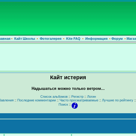
лавная
•
Кайт Школы
•
Фотогалерея
•
Kite FAQ
•
Информация
•
Форум
•
Магаз
Кайт истерия
Надышаться можно только ветром...
Список альбомов
::
Регистр
::
Логин
бавления
::
Последние комментарии
::
Часто просматриваемые
::
Лучшие по рейтингу
:
Поиск
::