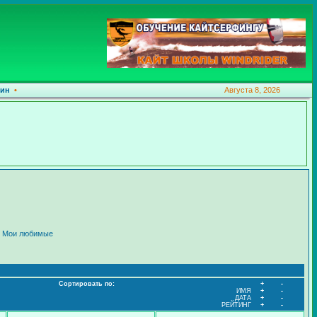
ин
•
Августа 8, 2026
:
Мои любимые
Сортировать по:
+
-
ИМЯ
+
-
ДАТА
+
-
РЕЙТИНГ
+
-