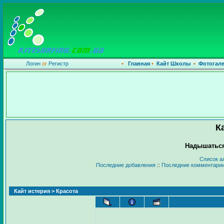
Логин
or
Регистр
•
Главная
•
Кайт Школы
•
Фотогал
К
Надышаться
Список а
Последние добавления
::
Последние комментари
Кайт истерия
> Красота