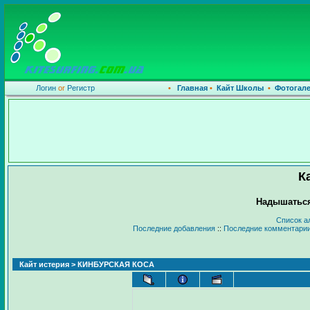
Логин
or
Регистр
•
Главная
•
Кайт Школы
•
Фотогал
К
Надышаться
Список а
Последние добавления
::
Последние комментари
Кайт истерия
> КИНБУРСКАЯ КОСА