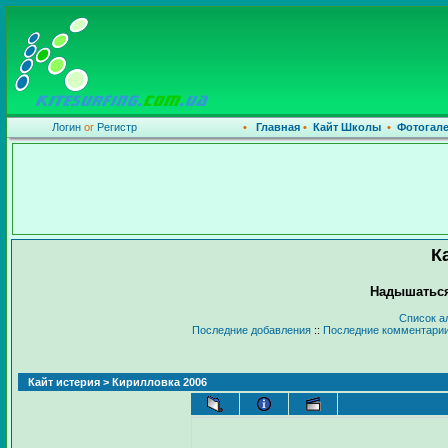
Логин
or
Регистр
•
Главная
•
Кайт Школы
•
Фотогал
К
Надышаться
Список а
Последние добавления
::
Последние комментари
Кайт истерия
> Кирилловка 2006