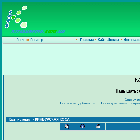
Логин
or
Регистр
•
Главная
•
Кайт Школы
•
Фотогал
К
Надышаться
Список а
Последние добавления
::
Последние комментари
Кайт истерия
> КИНБУРСКАЯ КОСА