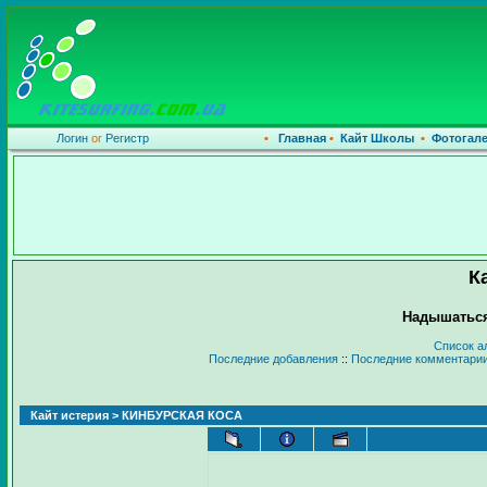
Логин
or
Регистр
•
Главная
•
Кайт Школы
•
Фотогал
К
Надышаться
Список а
Последние добавления
::
Последние комментари
Кайт истерия
> КИНБУРСКАЯ КОСА