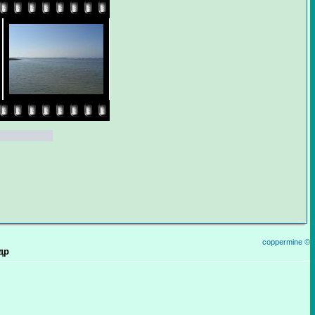
coppermine ©
др