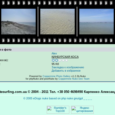
 о фото
Alex
КИНБУРСКАЯ КОСА
лосов):
:
95 Kб
Закладка к изображению
Добавить в избранное
Powered by
Coppermine Photo Gallery
v1.2.2b-Nuke
for phpNuke and postNuke by
Coppermine Nuke Dev Team
itesurfing.com.ua © 2004 - 2011 Тел. +38 050 4698490 Карпенко Алексан
© 2005 eDogs nuke based on php nuke gnu/gpl _ _ _ _