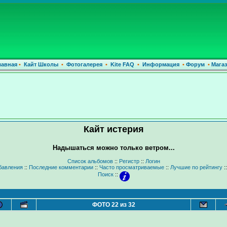
лавная
•
Кайт Школы
•
Фотогалерея
•
Kite FAQ
•
Информация
•
Форум
•
Магаз
Кайт истерия
Надышаться можно только ветром...
Список альбомов
::
Регистр
::
Логин
бавления
::
Последние комментарии
::
Часто просматриваемые
::
Лучшие по рейтингу
:
Поиск
::
ФОТО 22 из 32