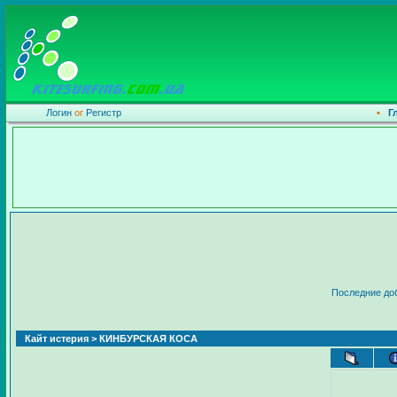
Логин
or
Регистр
•
Г
Последние до
Кайт истерия
> КИНБУРСКАЯ КОСА