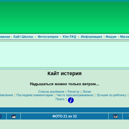
лавная
•
Кайт Школы
•
Фотогалерея
•
Kite FAQ
•
Информация
•
Форум
•
Магаз
Кайт истерия
Надышаться можно только ветром...
Список альбомов
::
Регистр
::
Логин
бавления
::
Последние комментарии
::
Часто просматриваемые
::
Лучшие по рейтингу
:
Поиск
::
ФОТО 21 из 32