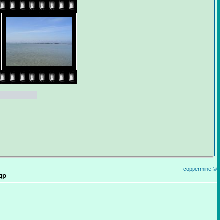
coppermine ©
др