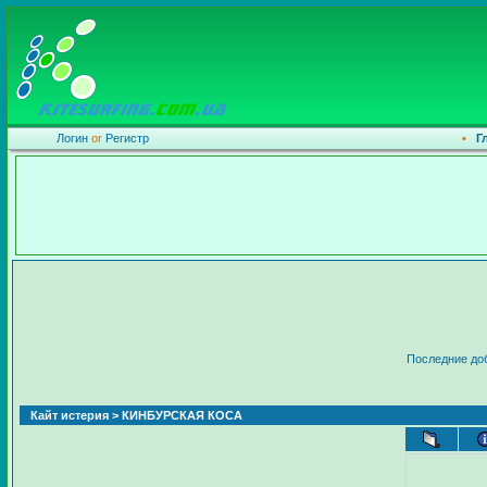
Логин
or
Регистр
•
Г
Последние до
Кайт истерия
> КИНБУРСКАЯ КОСА