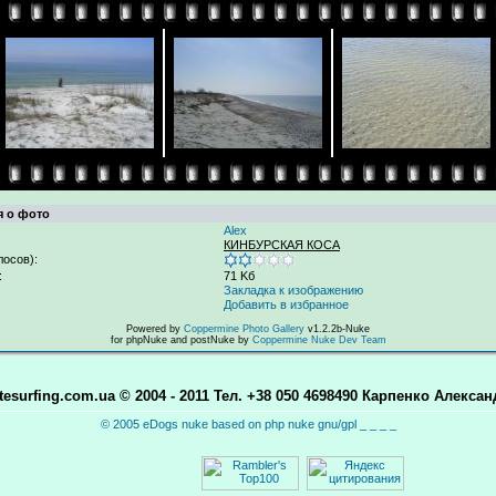
 о фото
Alex
КИНБУРСКАЯ КОСА
лосов):
:
71 Kб
Закладка к изображению
Добавить в избранное
Powered by
Coppermine Photo Gallery
v1.2.2b-Nuke
for phpNuke and postNuke by
Coppermine Nuke Dev Team
itesurfing.com.ua © 2004 - 2011 Тел. +38 050 4698490 Карпенко Алексан
© 2005 eDogs nuke based on php nuke gnu/gpl _ _ _ _