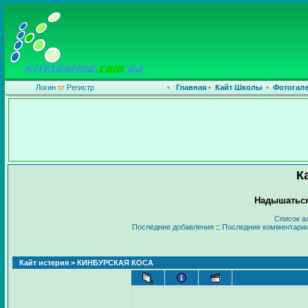
Логин
or
Регистр
•
Главная
•
Кайт Школы
•
Фотогал
К
Надышаться
Список а
Последние добавления
::
Последние комментари
Кайт истерия
> КИНБУРСКАЯ КОСА