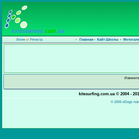
Логин
or
Регистр
•
Главная
•
Кайт Школы
•
Фотогал
Извините
kitesurfing.com.ua © 2004 - 2
© 2005 eDogs nuke