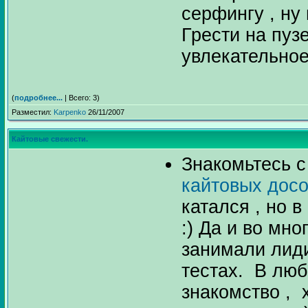
серфингу , ну
Грести на пуз
увлекательное
(
подробнее...
| Всего: 3)
Разместил:
Karpenko
26/11/2007
Кайтовые свежести.
Знакомьтесь 
кайтовых досо
катался , но 
:) Да и во мн
занимали лид
тестах. В люб
знакомство , 