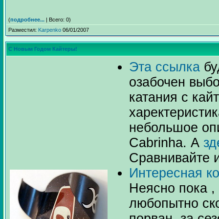
(
подробнее...
| Всего: 0)
Разместил:
Karpenko
06/01/2007
С Новым Годом Кайтеры!
Эта ссылка
бу
озабочен выб
катания с кай
харектеристик
небольшое оп
Cabrinha. А
зд
Сравнивайте 
Интересная ко
Неясно пока , 
любопытно ско
порван за сезо