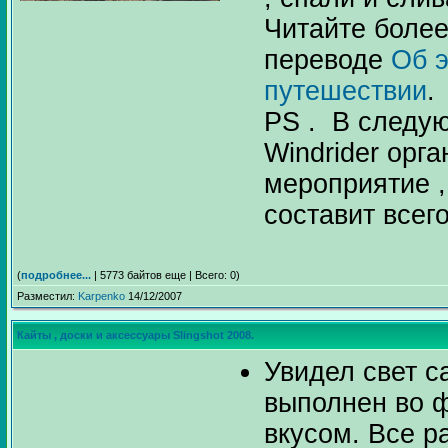
Читайте боле
переводе
Об 
путешествии
.
PS . В следу
Windrider орг
мероприятие 
составит всего
(
подробнее...
| 5773 байтов еще | Всего: 0)
Разместил:
Karpenko
14/12/2007
Кайты , доски и аксессуары Slingshot 2008.
Увидел свет с
выполнен во ф
вкусом. Все р