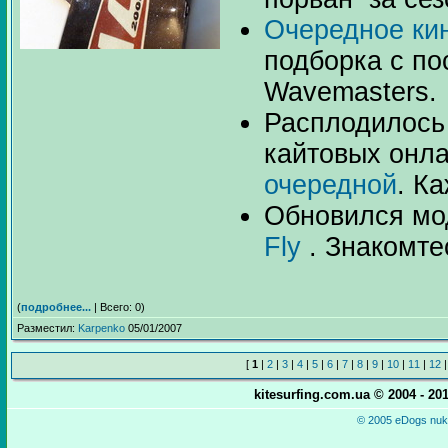
Очередное ки
подборка с по
Wavemasters.
Расплодилось
кайтовых онл
очередной
. К
Обновился мо
Fly
. Знакомтес
(
подробнее...
| Всего: 0)
Разместил:
Karpenko
05/01/2007
[
1
|
2
|
3
|
4
|
5
|
6
|
7
|
8
|
9
|
10
|
11
|
12
kitesurfing.com.ua © 2004 - 2
© 2005 eDogs nuke