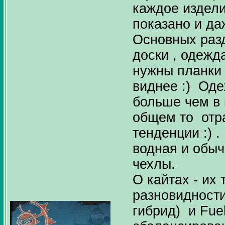
каждое издели
показано и да
Основных разд
доски , одежд
нужны планки 
виднее :) Од
больше чем в 
общем то отр
тенденции :) .
водная и обыч
чехлы.
О кайтах - их
разновидности 
гибрид) и Fuel