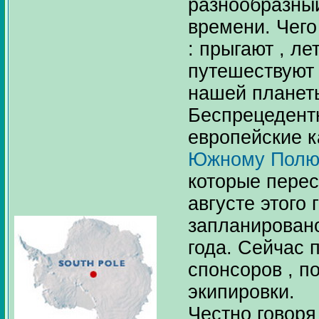
разнообразный
времени. Чего
: прыгают , ле
путешествуют
нашей планеты
Беспрецедент
европейские к
Южному Полю
которые пере
августе этого
запланировано
года. Сейчас 
спонсоров , п
экипировки.
Честно говоря 