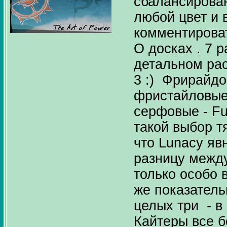
сбалансирован
любой цвет и в
комментироват
О досках . 7 р
детальном ра
3 :) Фрирайдов
фристайловые -
серфовые - Fu
такой выбор т
что Lunacy яв
разницу межд
только особо 
же показатель
целых три - в
Кайтеры все 