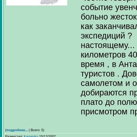
событие увенч
больно жесток
как заканчива
экспедиций ? 
настоящему...
километров 40
время , в Ант
туристов . До
самолетом и о
добираются пр
плато до полю
присмотром п
(
подробнее...
| Всего: 5)
Разместил:
Karpenko
15/12/2007