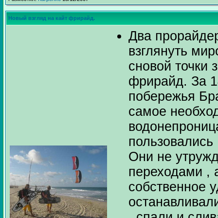
Новый взгляд на кайт фрирайд.
Два прорайде
взглянуть ми
сновой точки 
фрирайд. За 1
побережья Бра
самое необход
водонепрониц
пользовались
Они не утруж
переходами , 
собственное у
останавливали
, спали и сли