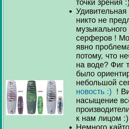
точки зрения :
Удивительная 
никто не пред
музыкального
серферов ! Мо
явно проблем
потому, что н
на воде? Фиг 
было ориентир
небольшой се
новость :)
! В
насыщение вс
производител
к нам лицом :)
Немного кайто