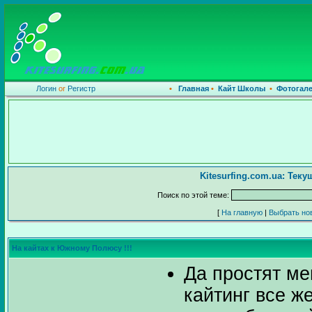
Логин
or
Регистр
•
Главная
•
Кайт Школы
•
Фотогал
Kitesurfing.com.ua: Тек
Поиск по этой теме:
[
На главную
|
Выбрать но
На кайтах к Южному Полюсу !!!
Да простят ме
кайтинг все ж