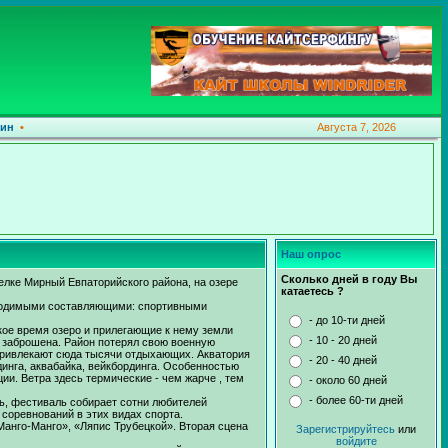
ин
•
Августа 7, 2026
Наш опрос
Сколько дней в году Вы
елке Мирный Евпаторийского района, на озере
катаетесь ?
обходимыми составляющими: спортивными
- до 10-ти дней
ское время озеро и прилегающие к нему земли
- 10 - 20 дней
и заброшена. Район потерял свою военную
 привлекают сюда тысячи отдыхающих. Акватория
- 20 - 40 дней
динга, аквабайка, вейкбординга. Особенностью
ии. Ветра здесь термические - чем жарче , тем
- около 60 дней
- более 60-ти дней
ь, фестиваль собирает сотни любителей
 соревнований в этих видах спорта.
Манго-Манго», «Ляпис Трубецкой». Вторая сцена
Зарегистрируйтесь
или
войдите