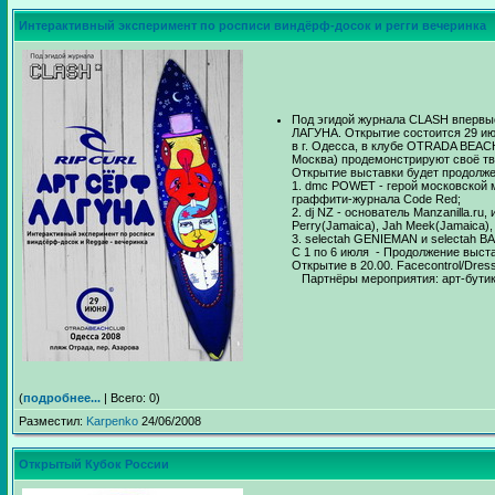
Интерактивный эксперимент по росписи виндёрф-досок и регги вечеринка
Под эгидой журнала СLASH впервые
ЛАГУНА. Открытие состоится 29 и
в г. Одесса, в клубе OTRADA BEAC
Москва) продемонстрируют своё тв
Открытие выставки будет продолжено
1. dmc POWET - герой московской м
граффити-журнала Code Red;
2. dj NZ - основатель Manzanilla.
Perry(Jamaica), Jah Meek(Jamaica),
3. selectah GENIEMAN и selectah B
С 1 по 6 июля - Продолжение выст
Открытие в 20.00. Facecontrol/Dr
Партнёры мероприятия: арт-бути
(
подробнее...
| Всего: 0)
Разместил:
Karpenko
24/06/2008
Открытый Кубок России