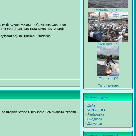
Tatarka07_08.JP ...
ый Кубок России – O`Neill Kite Cup 2008.
ния в оригинальных традициях настоящей
 сумасшедших трюков и полетов.
P3240009.JPG
IMG_7792.jpg
Фото Галерея
Рекомендуем
∙
Да4а
∙
WINDRIDER
е во втором этапе Открытого Чемпионата Украины
∙
Рыбаковка
∙
Скадовск
∙
Донузлав
Рассылка Новостей