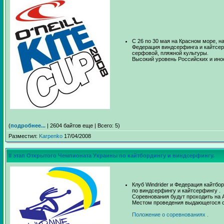
С 26 по 30 мая на Красном море, н
Федерация виндсерфинга и кайтсер
серфовой, пляжной культуры.
Высокий уровень Российских и ино
(
подробнее...
| 2604 байтов еще | Всего: 5)
Разместил:
Karpenko
17/04/2008
II этап Открытого Чемпионата Украины по кайтбордингу и виндсерфингу.
Клуб Windrider и Федерация кайтб
по виндсерфингу и кайтсерфингу .
Соревнования будут проходить на А
Местом проведения выдающегося с
Положение о соревнованиях .