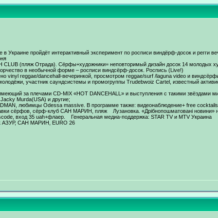
 в Украине пройдёт интерактивный эксперимент по росписи виндёрф-досок и регги 
юня
H CLUB (пляж Отрада). Сёрфы+художники= неповторимый дизайн досок 14 молодых ху
орчество в необычной форме – росписи виндсёрф-досок. Роспись (Live!)
 vinyl reggae/dancehall-вечеринкой, просмотром reggae/surf /laguna video и виндсёрф
олодёжи, участник саундсистемы и промогруппы Trudebwoiz Cartel, известный активист 
ru, имеющий за плечами СD-MIX «HOT DANCEHALL» и выступления с такими звёздами мир
 Jacky Murda(USA) и другие;
ADMAN, любимцы Odessa massive. В программе также: видеонаблюдение+ free cocktail
авки сёрфов, сёрф-клуб САН МАРИН, пляж Лузановка. «Дрібнопошматовані новини» на 
esscode, вход 35 uah+флаер. Генеральная медиа-поддержка: STAR TV и MTV Украина
к АЗУР, САН МАРИН, EURO 26