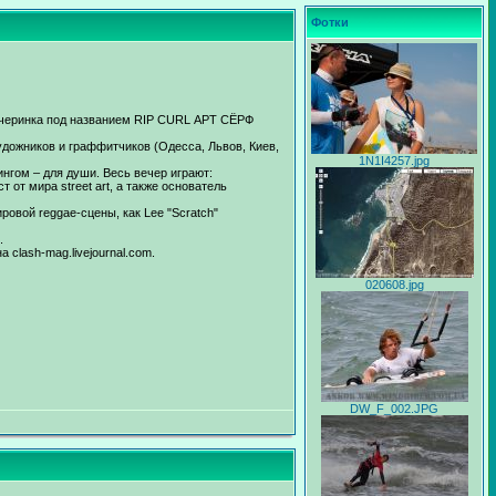
Фотки
вечеринка под названием RIP СURL АРТ СЁРФ
дожников и граффитчиков (Одесса, Львов, Киев,
1N1I4257.jpg
ингом – для души. Весь вечер играют:
от мира street art, а также основатель
овой reggae-сцены, как Lee "Scratch"
s.
clash-mag.livejournal.com.
020608.jpg
DW_F_002.JPG