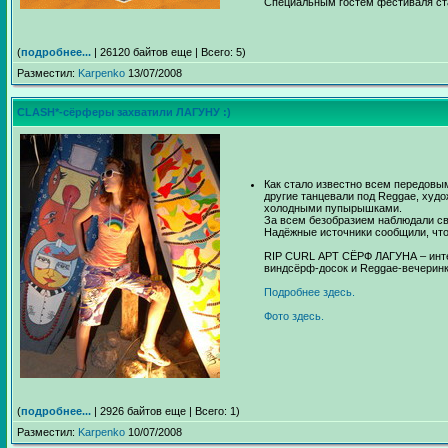
Специальным гостем фестиваля ста
(
подробнее...
| 26120 байтов еще | Всего: 5)
Разместил:
Karpenko
13/07/2008
СLASH*-сёрферы захватили ЛАГУНУ :)
Как стало известно всем передовы
другие танцевали под Reggae, худ
холодными пупырышками.
За всем безобразием наблюдали с
Надёжные источники сообщили, что 
RIP СURL АРТ СЁРФ ЛАГУНА – инте
виндсёрф-досок и Reggae-вечеринк
Подробнее здесь.
Фото здесь.
(
подробнее...
| 2926 байтов еще | Всего: 1)
Разместил:
Karpenko
10/07/2008