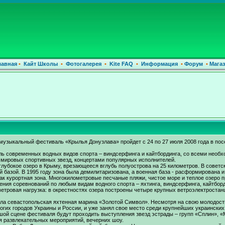
лавная
•
Кайт Школы
•
Фотогалерея
•
Kite FAQ
•
Информация
•
Форум
•
Магаз
узыкальный фестиваль «Крылья Донузлава» пройдет с 24 по 27 июля 2008 года в пос
ль современных водных видов спорта – виндсерфинга и кайтбординга, со всеми не
мировых спортивных звезд, концертами популярных исполнителей.
глубокое озеро в Крыму, врезающееся вглубь полуострова на 25 километров. В совет
 базой. В 1995 году зона была демилитаризована, а военная база - расформирована 
 как курортная зона. Многокилометровые песчаные пляжи, чистое море и теплое озеро
ения соревнований по любым видам водного спорта – яхтинга, виндсерфинга, кайтбор
етровая нагрузка: в окрестностях озера построены четыре крупных ветроэлектростанц
а севастопольская яхтенная марина «Золотой Символ». Несмотря на свою молодост
огих городов Украины и России, и уже занял свое место среди крупнейших украинских
шой сцене фестиваля будут проходить выступления звезд эстрады – групп «Сплин», «
я развлекательных мероприятий, вечерних шоу.