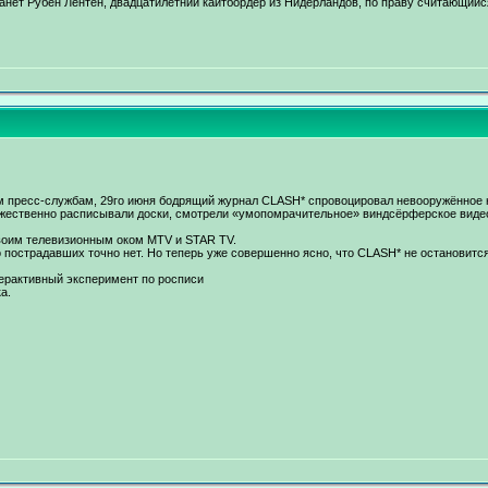
нет Рубен Лентен, двадцатилетний кайтбордер из Нидерландов, по праву считающийс
м пресс-службам, 29го июня бодрящий журнал CLASH* спровоцировал невооружённое н
ожественно расписывали доски, смотрели «умопомрачительное» виндсёрферское видео и
воим телевизионным оком MTV и STAR TV.
пострадавших точно нет. Но теперь уже совершенно ясно, что CLASH* не остановится
рактивный эксперимент по росписи
а.