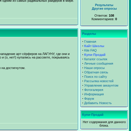
я одним из самых радикальных райдеров в мире.
Результаты
Другие опросы
Ответов:
108
Комментариев:
0
Разделы
∙
Главная
∙
Кайт Школы
∙
Kite FAQ
ападение арт-сёрферов на ЛАГУНУ, где они и
∙
Купи-Продай
 (о, нет!) купались на рассвете, покрываясь
∙
Каталог ссылок
∙
Личные сообщения
∙
 на достигнутом.
Наши опросы
∙
Обратная связь
∙
Поиск по сайту
∙
Рассылка новостей
∙
Управление аккаунтом
∙
Фотогалерея
∙
Информация
∙
Форум
∙
Добавить Новость
Купи-Продай
Нет содержания для данного
блока.