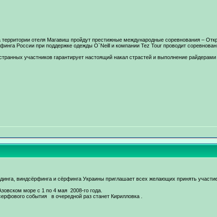
а территории отеля Магавиш пройдут престижные международные соревнования – Открыт
финга России при поддержке одежды O`Neill и компании Tez Tour проводит соревнова
странных участников гарантирует настоящий накал страстей и выполнение райдерами
ординга, виндсёрфинга и сёрфинга Украины приглашает всех желающих принять участи
зовском море с 1 по 4 мая 2008-го года.
ерфового события в очередной раз станет Кирилловка .