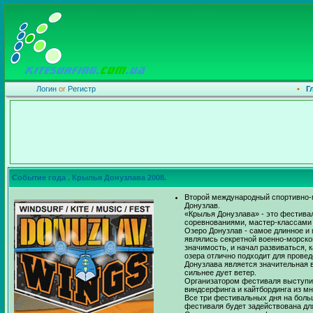
Логин
or
Регистр
•
Г
Событие года . Крылья Донузлава 2008.
Второй международный спортивно-м
Донузлав.
«Крылья Донузлава» - это фестива
соревнованиями, мастер-классами 
Озеро Донузлав - самое длинное и 
являлись секретной военно-морской
значимость, и начал развиваться,
озера отлично подходит для провед
Донузлава является значительная в
сильнее дует ветер.
Организатором фестиваля выступил
виндсерфинга и кайтбординга из мн
Все три фестивальных дня на боль
фестиваля будет задействована дл