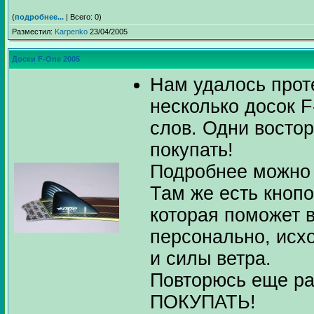
(
подробнее...
| Всего: 0)
Разместил:
Karpenko
23/04/2005
Доски F-One 2005
Нам удалось прот
несколько досок F
слов. Одни востор
покупать!
Подробнее можно
Там же есть кнопо
которая поможет 
персонально, исхо
и силы ветра.
Повторюсь еще р
ПОКУПАТЬ!