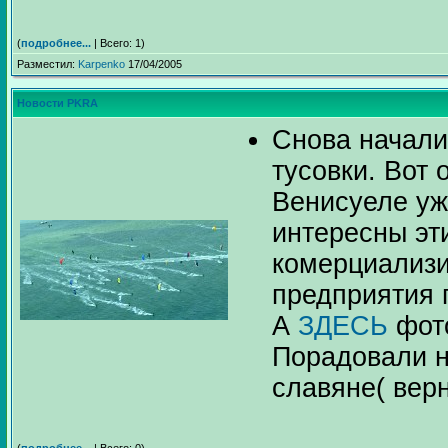
(
подробнее...
| Всего: 1)
Разместил:
Karpenko
17/04/2005
Новости PKRA
Снова начал
тусовки. Вот 
Венисуеле уж
интересны эт
комерциализ
предприятия
А
ЗДЕСЬ
фото
Порадовали н
славяне( верн