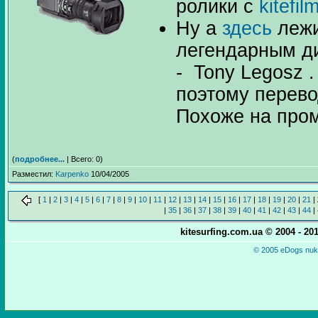
ролики с
kitefi
Ну а
здесь
лежи
легендарным ди
- Tony Legosz .
поэтому перево
Похоже на про
(
подробнее...
| Всего: 0)
Разместил:
Karpenko
10/04/2005
[
1
|
2
|
3
|
4
|
5
|
6
|
7
|
8
|
9
|
10
|
11
|
12
|
13
|
14
|
15
|
16
|
17
|
18
|
19
|
20
|
21
|
|
35
|
36
|
37
|
38
|
39
|
40
|
41
|
42
|
43
|
44
|
kitesurfing.com.ua © 2004 - 2
© 2005 eDogs nuke