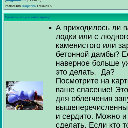
(
подробнее...
| Всего: 0)
Разместил:
Karpenko
17/04/2005
Сделаем запуск кайта проще!
А приходилось ли в
лодки или с людног
каменистого или за
бетонной дамбы? Е
наверное больше уж
это делать. Да?
Посмотрите на карт
ваше спасение! Эт
для облегчения зап
вышеперечисленных
и сердито. Можно и
сделать. Если кто т