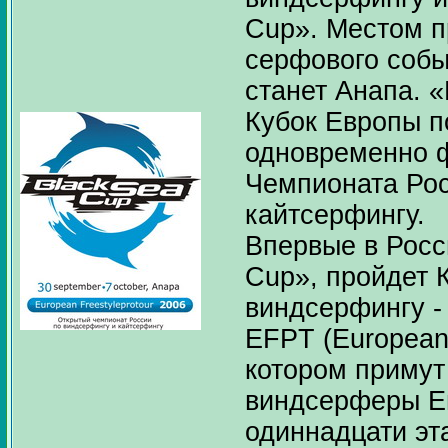
Cup». Местом п
серфового собы
станет Анапа. «
Кубок Европы п
одновременно 
Чемпионата Рос
кайтсерфингу.
Впервые в Росс
Cup», пройдет 
виндсерфингу -
EFPT (European 
котором примут
виндсерферы Е
одиннадцати эт