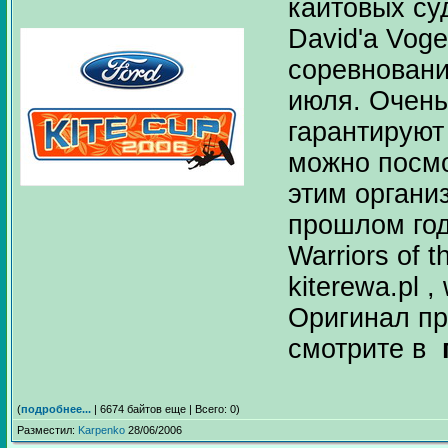
кайтовых су
David'a Voge
соревновани
июля. Очень
гарантируют
можно посмо
этим органи
прошлом году
Warriors of t
kiterewa.pl ,
Оригинал пр
смотрите в
(
подробнее...
| 6674 байтов еще | Всего: 0)
Разместил:
Karpenko
28/06/2006