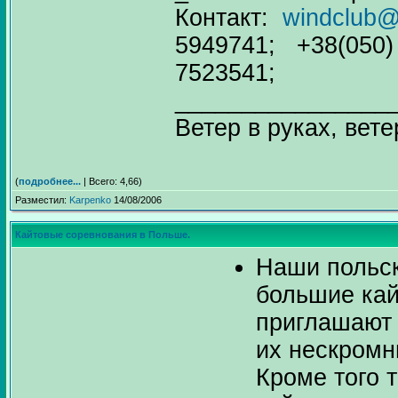
Контакт:
windclub@
5949741; +38(050)
7523541;
________________
Ветер в руках, вете
(
подробнее...
| Всего: 4,66)
Разместил:
Karpenko
14/08/2006
Кайтовые соревнования в Польше.
Наши польск
большие кай
приглашают
их нескромн
Кроме того 