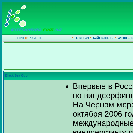
Логин
or
Регистр
•
Главная
•
Кайт Школы
•
Фотогал
Black Sea Cup
Впервые в Росс
по виндсерфин
На Черном море
октября 2006 г
международные
виндсерфингу и