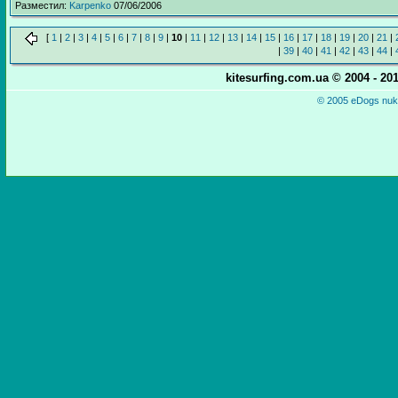
Разместил:
Karpenko
07/06/2006
[
1
|
2
|
3
|
4
|
5
|
6
|
7
|
8
|
9
|
10
|
11
|
12
|
13
|
14
|
15
|
16
|
17
|
18
|
19
|
20
|
21
|
|
39
|
40
|
41
|
42
|
43
|
44
|
kitesurfing.com.ua © 2004 - 2
© 2005 eDogs nuke