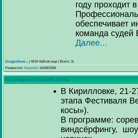
году проходит в
Профессиональ
обеспечивает и
команда судей 
Далее...
(
подробнее...
| 4616 байтов еще | Всего: 3)
Разместил:
Karpenko
16/08/2006
Кубок Федотовой Косы 2006. 2-й Этап
В Кирилловке, 21-2
этапа Фестиваля В
косы»).
В программе: соре
виндсёрфингу, шоу