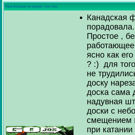
Лиш больше не нужен ! Go-Joe.
Канадская 
порадовала.
Простое , б
работающее 
ясно как ег
? :) для то
не трудилис
доску нарез
доска сама 
надувная шт
доски с не
смещением 
при катании