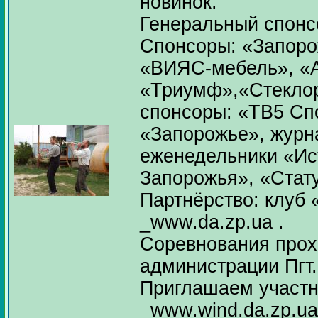
новинок.
Генеральный спонс
Спонсоры: «Запор
«ВИЯС-мебель», «
«Триумф»,«Стекло
спонсоры: «TВ5 Спо
«Запорожье», журн
еженедельники «И
Запорожья», «Стат
Партнёрство: клуб
_www.da.zp.ua .
Соревнования прох
администрации Пгт.
Приглашаем участн
_www.wind.da.zp.ua