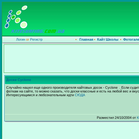
Логин
or
Регистр
•
Главная
•
Кайт Школы
•
Фотогал
Доски Cyclone
Случайно нашел еще одного производителя кайтовых досок - Cyclone . Если суди
фоткам на сайте, то можно сказать, что доски классные и есть на любой вес и вкус
Интересующимся и любознательным идти
СЮДА
Разместил 24/10/2004 от
K