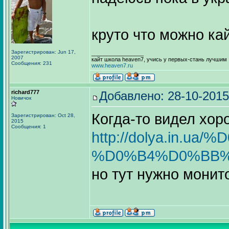
круто что можно ка
Зарегистрирован: Jun 17,
_________________
2007
кайт школа heaven7, учись у первых-стань лучшим
Сообщения: 231
www.heaven7.ru
richard777
Добавлено: 28-10-2015
Новичок
Когда-то видел хор
Зарегистрирован: Oct 28,
2015
Сообщения: 1
http://dolya.i
%D0%B4%D0%BB%
но тут нужно монито