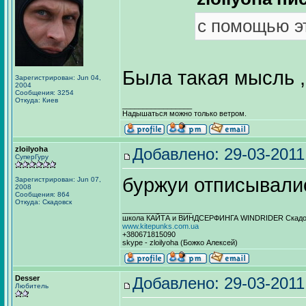
с помощью эт
Была такая мысль ,
Зарегистрирован: Jun 04,
2004
Сообщения: 3254
Откуда: Киев
_________________
Надышаться можно только ветром.
zloilyoha
Добавлено: 29-03-2011
СуперГуру
буржуи отписывалис
Зарегистрирован: Jun 07,
2008
Сообщения: 864
Откуда: Скадовск
_________________
школа КАЙТА и ВИНДСЕРФИНГА WINDRIDER Скадовс
www.kitepunks.com.ua
+380671815090
skype - zloilyoha (Божко Алексей)
Desser
Добавлено: 29-03-2011
Любитель