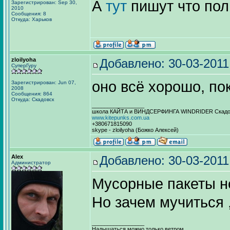
А
тут
пишут что пол
Зарегистрирован: Sep 30,
2010
Сообщения: 8
Откуда: Харьков
zloilyoha
Добавлено: 30-03-2011
СуперГуру
оно всё хорошо, по
Зарегистрирован: Jun 07,
2008
Сообщения: 864
Откуда: Скадовск
_________________
школа КАЙТА и ВИНДСЕРФИНГА WINDRIDER Скадовс
www.kitepunks.com.ua
+380671815090
skype - zloilyoha (Божко Алексей)
Alex
Добавлено: 30-03-2011
Администратор
Мусорные пакеты не
Но зачем мучиться 
_________________
Надышаться можно только ветром.