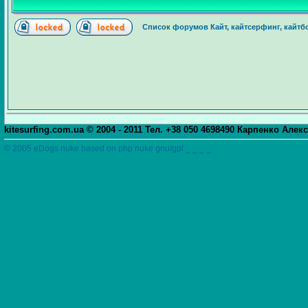
Список форумов Кайт, кайтсерфинг, кайтбо
kitesurfing.com.ua © 2004 - 2011 Тел. +38 050 4698490 Карпенко Алек
© 2005 eDogs nuke based on php nuke gnu/gpl _ _ _ _