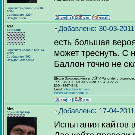
Зарегистрирован: Jun 04,
2004
Сообщения: 3254
Откуда: Киев
ASA
Добавлено: 30-03-2011
Бригадир
есть большая вероя
Зарегистрирован: Dec 14,
может треснуть. С 
2005
Сообщения: 562
Откуда: Запорожье
Баллон точно не скл
_________________
Школа Виндсерфинга и КАЙТА Windrider , Кирилловк
Тел: +38-067-269-30-58 или 095-413-22-27
ICQ 455674348,
Email:
kiteschool@mail.ru
WWW.windrider.com.ua
Alex
Добавлено: 17-04-2011
Администратор
Испытания кайтов 