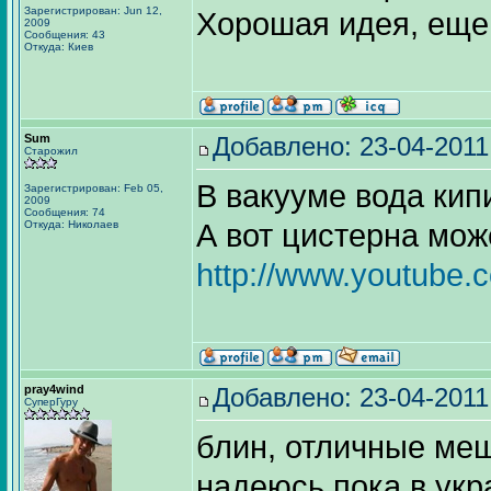
Зарегистрирован: Jun 12,
Хорошая идея, еще
2009
Сообщения: 43
Откуда: Киев
Sum
Добавлено: 23-04-2011
Старожил
В вакууме вода кипи
Зарегистрирован: Feb 05,
2009
Сообщения: 74
Откуда: Николаев
А вот цистерна може
http://www.youtube
pray4wind
Добавлено: 23-04-2011
СуперГуру
блин, отличные меш
надеюсь пока в укр