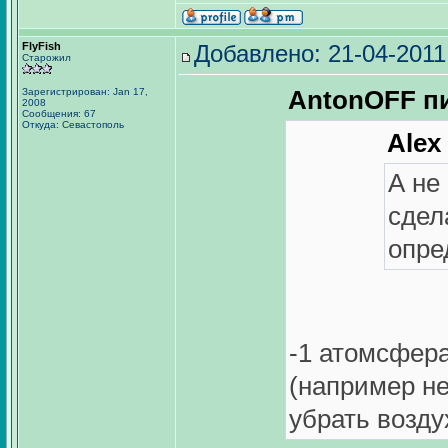
FlyFish
Добавлено: 21-04-2011
Старожил
AntonOFF пи
Зарегистрирован: Jan 17,
2008
Сообщения: 67
Откуда: Севастополь
Alex
А не
сдел
опре
-1 атомсфер
(например не
убрать возду