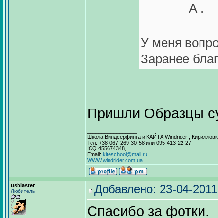
А .
У меня вопро
Заранее благ
Пришли Образцы сум
_________________
Школа Виндсерфинга и КАЙТА Windrider , Кирилловк
Тел: +38-067-269-30-58 или 095-413-22-27
ICQ 455674348,
Email:
kiteschool@mail.ru
WWW.windrider.com.ua
usblaster
Добавлено: 23-04-2011
Любитель
Спасибо за фотки.