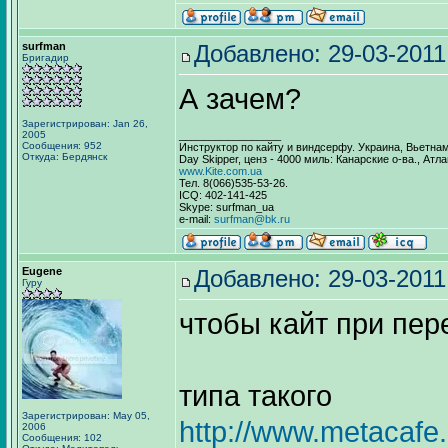
surfman
Добавлено: 29-03-2011
Бригадир
А зачем?
Зарегистрирован: Jan 26,
2005
_________________
Сообщения: 952
Инструктор по кайту и виндсерфу. Украина, Вьетна
Откуда: Бердянск
Day Skipper, ценз - 4000 миль: Канарские о-ва., Атл
www.Kite.com.ua
Тел. 8(066)535-53-26.
ICQ: 402-141-425
Skype: surfman_ua
e-mail:
surfman@bk.ru
Eugene
Добавлено: 29-03-2011
Гуру
чтобы кайт при пер
типа такого
Зарегистрирован: May 05,
http://www.metacaf
2006
Сообщения: 102