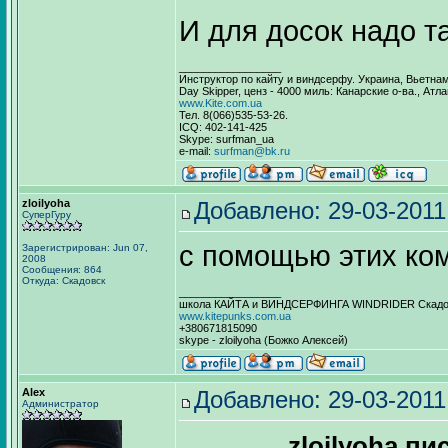
И для досок надо т
_________________
Инструктор по кайту и виндсерфу. Украина, Вьетна
Day Skipper, ценз - 4000 миль: Канарские о-ва., Атл
www.Kite.com.ua
Тел. 8(066)535-53-26.
ICQ: 402-141-425
Skype: surfman_ua
e-mail:
surfman@bk.ru
zloilyoha
Добавлено: 29-03-2011
СуперГуру
с помощью этих ком
Зарегистрирован: Jun 07,
2008
Сообщения: 864
Откуда: Скадовск
_________________
школа КАЙТА и ВИНДСЕРФИНГА WINDRIDER Скадовс
www.kitepunks.com.ua
+380671815090
skype - zloilyoha (Божко Алексей)
Alex
Добавлено: 29-03-2011
Администратор
zloilyoha пи